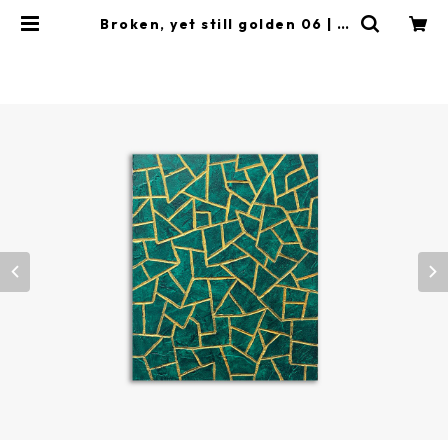
Broken, yet still golden 06 | S
HINJIRO TANAKA