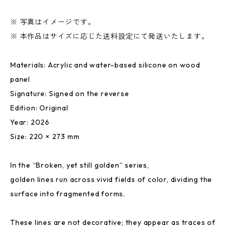
※ 写真はイメージです。
※ 本作品はサイズに応じた送料設定にて発送いたします。
Materials: Acrylic and water-based silicone on wood
panel
Signature: Signed on the reverse
Edition: Original
Year: 2026
Size: 220 × 273 mm
In the “Broken, yet still golden” series,
golden lines run across vivid fields of color, dividing the
surface into fragmented forms.
These lines are not decorative; they appear as traces of