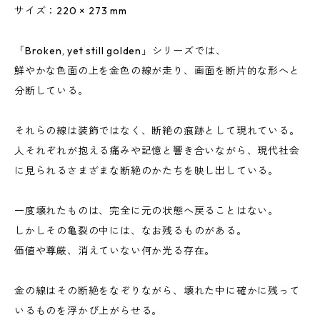
サイズ：220 × 273 mm
「Broken, yet still golden」シリーズでは、
鮮やかな色面の上を金色の線が走り、画面を断片的な形へと
分断している。
それらの線は装飾ではなく、断絶の痕跡として現れている。
人それぞれが抱える痛みや記憶と響き合いながら、現代社会
に見られるさまざまな断絶のかたちを映し出している。
一度壊れたものは、完全に元の状態へ戻ることはない。
しかしその亀裂の中には、なお残るものがある。
価値や尊厳、消えていない何か光る存在。
金の線はその断絶をなぞりながら、壊れた中に確かに残って
いるものを浮かび上がらせる。